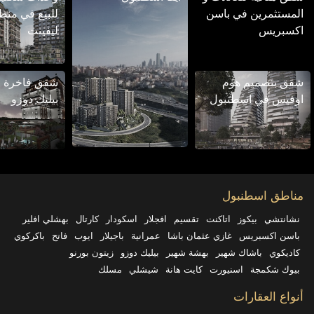
المستثمرين في باسن
للبيع في منط
اكسبريس
ليفينت
شقق بتصميم هوم
شقق فاخرة ل
اوفيس في اسطنبول
بيليك دوزو
مناطق اسطنبول
نشانتشي
بيكوز
اتاكنت
تقسيم
افجلار
اسكودار
كارتال
بهشلي افلير
باسن اكسبريس
غازي عثمان باشا
عمرانية
باجیلار
ايوب
فاتح
باكركوي
كاديكوي
باشاك شهیر
بهشة شهير
بيليك دوزو
زيتون بورنو
بيوك شكمجة
اسنيورت
كايت هانة
شيشلي
مسلك
أنواع العقارات