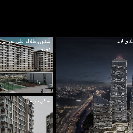
اي لاند
شقق بإطلالة على بحر مرم
دوزو
سكن تيراس