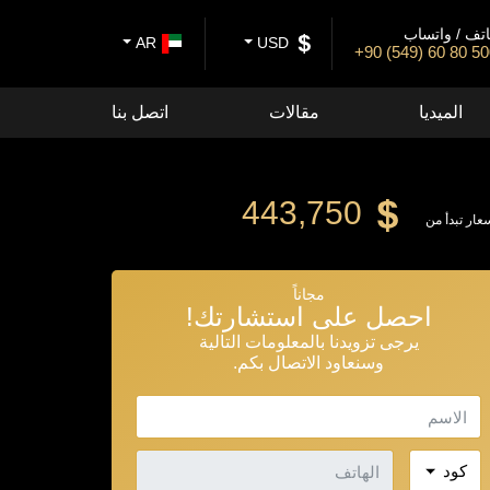
تف / واتساب
AR
USD
+90 (549) 60 80 5
الميديا
مقالات
اتصل بنا
443,750
سعار تبدأ من
مجاناً
احصل على استشارتك!
يرجى تزويدنا بالمعلومات التالية
وسنعاود الاتصال بكم.
الاسم
الهاتف
كود