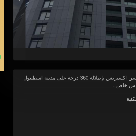
تم بناء برج من 27 طابقًا قبالة الطريق السريع باسن اكسبريس بإطلالة 360 درجة على مدينة اسطنبول
نية