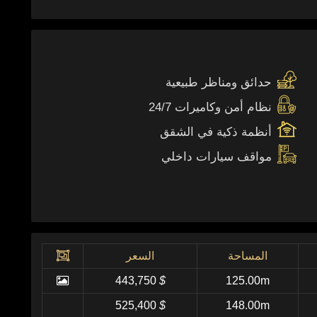
حدائق ومناظر طبيعية
نظام أمن وكاميرات 24/7
أنظمة ذكية في الشقق
مواقف سيارات داخلي
المساحة
السعر
443,750
$
125.00m
525,400
$
148.00m