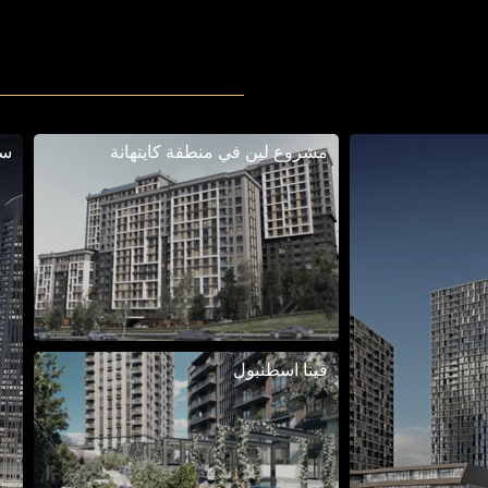
مشروع لين في منطقة كايتهانة
سك
فينا اسطنبول