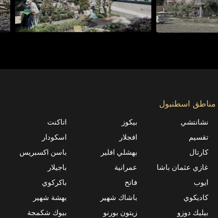
مناطق اسطنبول
نشانتشي
بيكوز
اتاكنت
تقسيم
افجلار
اسكودار
كارتال
بهشلي افلير
باسن اكسبريس
غازي عثمان باشا
عمرانية
باجیلار
ايوب
فاتح
باكركوي
كاديكوي
باشاك شهیر
بهشة شهير
بيليك دوزو
زيتون بورنو
بيوك شكمجة