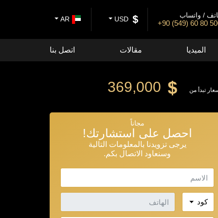
تف / واتساب
AR
USD
+90 (549) 60 80 5
الميديا
مقالات
اتصل بنا
369,000
سعار تبدأ من
مجاناً
احصل على استشارتك!
يرجى تزويدنا بالمعلومات التالية
وسنعاود الاتصال بكم.
الاسم
الهاتف
كود