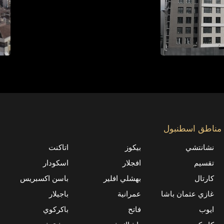
مناطق اسطنبول
نشانتشي
بيكوز
اتاكنت
تقسيم
افجلار
اسكودار
كارتال
بهشلي افلير
باسن اكسبريس
غازي عثمان باشا
عمرانية
باجیلار
ايوب
فاتح
باكركوي