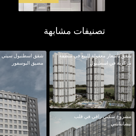
تصنيفات مشابهة
شقق بأسعار معقولة للبيع في منطقة
شقق اسطنبول سيتي س
مركزية في اسطنبول
مضيق البوسفور
مشروع سكني راقي في قلب
نيشانتاشي