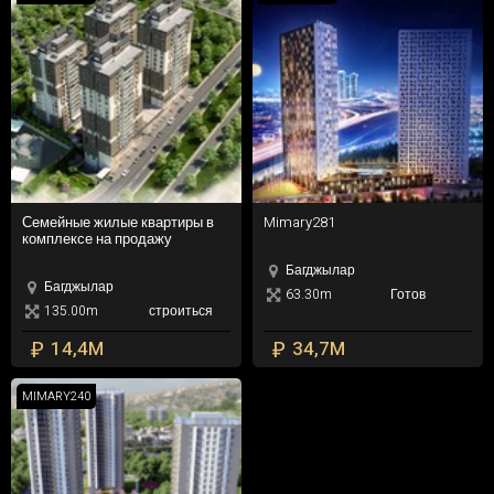
Скоростная Автомагистраль
Спрос в области Басин Экспресс по-прежней
Бассейн
растет . Поскольку земли под застройку в этом
Озеро Кучукмедже
районе становится все меньше , покупка
Новый Аэропорт Стамбула .
недвижимости в этом районе кажется хорошим
инвестиционным вариантом .
Семейные жилые квартиры в комплексе на продажу
Mimary281
Семейные жилые квартиры в
Mimary281
комплексе на продажу
Багджылар
Багджылар
63.30m
Готов
135.00m
строиться
₽
₽
14,4M
34,7M