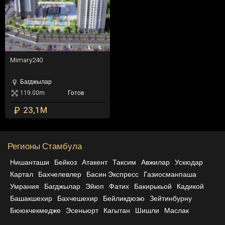
Mimary240
Mimary240
Багджылар
119.00m
Готов
₽
23,1M
Регионы Стамбула
Нишанташи
Бейкоз
Атакент
Таксим
Авжилар
Ускюдар
Картал
Бахчелевлер
Басин Экспресс
Газиосманпаша
Умрания
Багджылар
Эйюп
Фатих
Бакирькьой
Кадикой
Башакшехир
Бахчешехир
Бейликдюзю
Зейтинбурну
Бююкчекмедже
Эсеньюрт
Кагытан
Шишли
Маслак