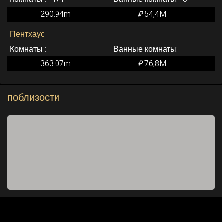
290.94m
₽
54,4M
Пентхаус
363.07m
₽
76,8M
поблизости