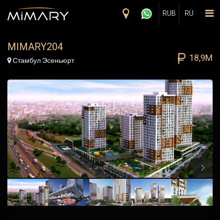
Skip to main content
RUB
RU
MIMARY204
18,9M
Map Marker
Стамбул Эсеньюрт