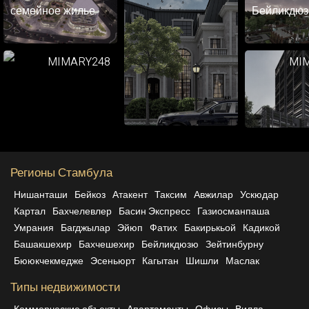
семейное жилье
Бейликдю
MIMARY248
MI
Регионы Стамбула
Нишанташи
Бейкоз
Атакент
Таксим
Авжилар
Ускюдар
Картал
Бахчелевлер
Басин Экспресс
Газиосманпаша
Умрания
Багджылар
Эйюп
Фатих
Бакирькьой
Кадикой
Башакшехир
Бахчешехир
Бейликдюзю
Зейтинбурну
Бююкчекмедже
Эсеньюрт
Кагытан
Шишли
Маслак
Типы недвижимости