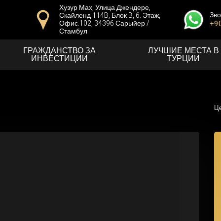
Хузур Мах, Улица Джендере,
Зво
Скайленд 114B, Блок B, 6. Этаж,
Офис:102, 34396 Сарыйер /
+90
Стамбул
ГРАЖДАНСТВО ЗА
ЛУЧШИЕ МЕСТА В
ИНВЕСТИЦИИ
ТУРЦИИ
Це