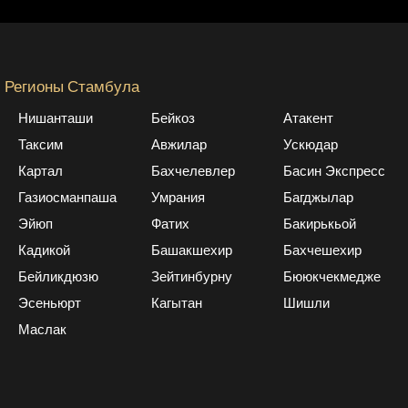
Регионы Стамбула
Нишанташи
Бейкоз
Атакент
Таксим
Авжилар
Ускюдар
Картал
Бахчелевлер
Басин Экспресс
Газиосманпаша
Умрания
Багджылар
Эйюп
Фатих
Бакирькьой
Кадикой
Башакшехир
Бахчешехир
Бейликдюзю
Зейтинбурну
Бююкчекмедже
Эсеньюрт
Кагытан
Шишли
Маслак