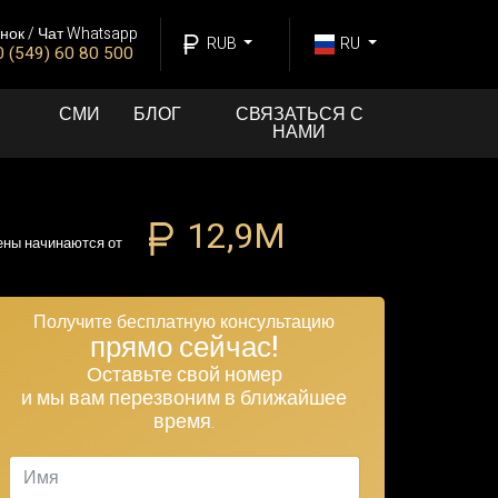
нок / Чат Whatsapp
RUB
RU
 (549) 60 80 500
СМИ
БЛОГ
СВЯЗАТЬСЯ С
НАМИ
12,9M
ны начинаются от
Получите бесплатную консультацию
прямо сейчас!
Оставьте свой номер
и мы вам перезвоним в ближайшее
время.
Имя