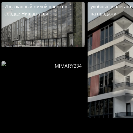
Изысканный жилой проект в
удобные и элегант
сердце Нишанташи
на продажу
MIMARY234