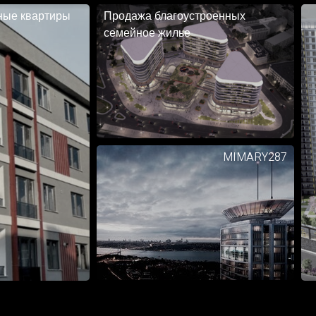
ные квартиры
Продажа благоустроенных
семейное жилье
MIMARY287