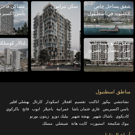
شقق بساحل خاص
سكن تيراس
مساكن فاخر
للكمبوند في اسطنبول
باسن اكسبر
شقق للبيع مبنية على
ادالار كومبل
طراز معماري عصري
وحديث
مناطق اسطنبول
نشانتشي
بيكوز
اتاكنت
تقسيم
افجلار
اسكودار
كارتال
بهشلي افلير
باسن اكسبريس
غازي عثمان باشا
عمرانية
باجیلار
ايوب
فاتح
باكركوي
كاديكوي
باشاك شهیر
بهشة شهير
بيليك دوزو
زيتون بورنو
بيوك شكمجة
اسنيورت
كايت هانة
شيشلي
مسلك