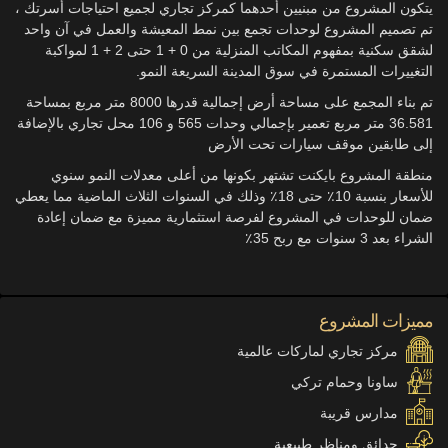
يتكون المشروع من مبنيين أحدهما كمركز تجاري لجميع احتياجات أسرتك ،
تم تصميم المشروع لوحدات تجمع بين نمط المعيشة والعمل في آن واحد
لشقق سكنية بمفهوم المكاتب المنزلية من 0 + 1 حتى 2 + 1 لمواكبة
التغييرات المستمرة في سوق المدينة السريعة النمو.
تم بناء المجمع على مساحة أرض إجمالية قدرها 8000 متر مربع بمساحة
36.581 متر مربع تعمير بإجمالي وحدات 565 و 106 محل تجاري بالإضافة
إلى طابقين موقف سيارات تحت الأرض
منطقة المشروع بايكنت تشتهر بكونها من أعلى معدلات النمو سنوي
للأسعار بنسبة 10٪ حتى 18٪ وذلك في السنوات الثلاث الماضية مما يعطي
ضمان للوحدات في المشروع لفرصة استثمارية مميزة مع ضمان إعادة
الشراء بعد 3 سنوات مع ربح 35٪
مميزات المشروع
مركز تجاري لماركات عالمية
ساونا وحمام تركي
مدارس قريبة
حدائق ومناظر طبيعية