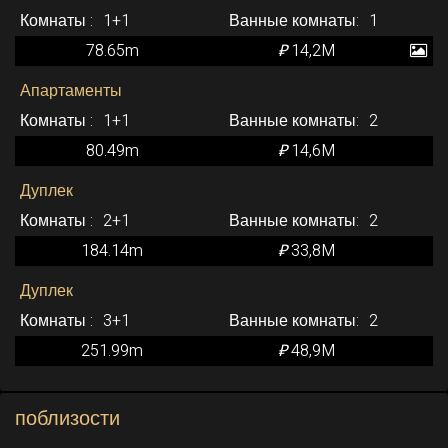
1+1
1
78.65m
₽
14,2M
Апартаменты
1+1
2
80.49m
₽
14,6M
Дуплек
2+1
2
184.14m
₽
33,8M
Дуплек
3+1
2
251.99m
₽
48,9M
поблизости