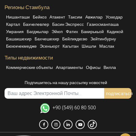
Регионы Стамбула
Нишанташи
Бейкоз
Атакент
Таксим
Авжилар
Ускюдар
Картал
Бахчелевлер
Басин Экспресс
Газиосманпаша
Умрания
Багджылар
Эйюп
Фатих
Бакирькьой
Кадикой
Башакшехир
Бахчешехир
Бейликдюзю
Зейтинбурну
Бююкчекмедже
Эсеньюрт
Кагытан
Шишли
Маслак
Типы недвижимости
Коммерческие объекты
Апартаменты
Офисы
Вилла
Подпишитесь на нашу рассылку новостей
подписаться
+90 (549) 60 80 500
Меж.
Facebook
Instagram
Linkedin
YoutTube
TikTok