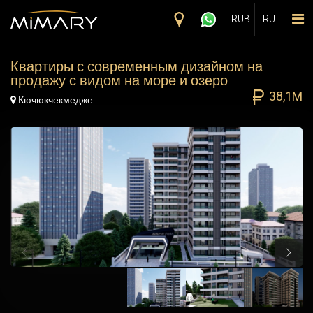
Skip to main content
RUB
RU
Квартиры с современным дизайном на
продажу с видом на море и озеро
38,1M
Map Marker
Кючюкчекмедже