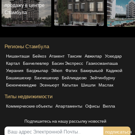
продажу в центре
Стамбула
Регионы Стамбула
Нишанташи
Бейкоз
Атакент
Таксим
Авжилар
Ускюдар
Картал
Бахчелевлер
Басин Экспресс
Газиосманпаша
Умрания
Багджылар
Эйюп
Фатих
Бакирькьой
Кадикой
Башакшехир
Бахчешехир
Бейликдюзю
Зейтинбурну
Бююкчекмедже
Эсеньюрт
Кагытан
Шишли
Маслак
Типы недвижимости
Коммерческие объекты
Апартаменты
Офисы
Вилла
Подпишитесь на нашу рассылку новостей
подписаться