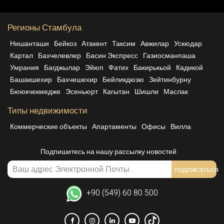
Регионы Стамбула
Нишанташи
Бейкоз
Атакент
Таксим
Авжилар
Ускюдар
Картал
Бахчелевлер
Басин Экспресс
Газиосманпаша
Умрания
Багджылар
Эйюп
Фатих
Бакирькьой
Кадикой
Башакшехир
Бахчешехир
Бейликдюзю
Зейтинбурну
Бююкчекмедже
Эсеньюрт
Кагытан
Шишли
Маслак
Типы недвижимости
Коммерческие объекты
Апартаменты
Офисы
Вилла
Подпишитесь на нашу рассылку новостей
подписаться
+90 (549) 60 80 500
Меж.
Facebook
Instagram
Linkedin
YoutTube
TikTok