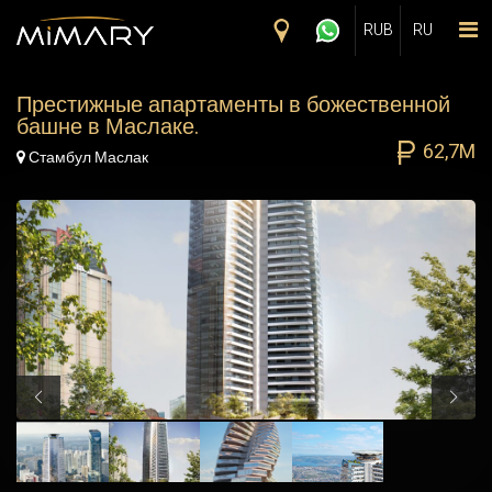
Skip to main content
RUB
RU
Престижные апартаменты в божественной
башне в Маслаке.
62,7M
Map Marker
Стамбул Маслак